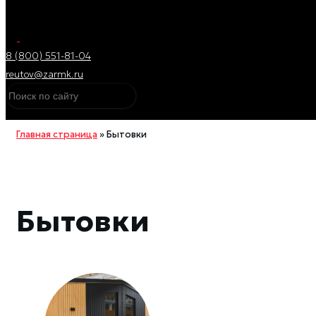
8 (800) 551-81-04
reutov@zarmk.ru
Главная страница
»
Бытовки
Бытовки