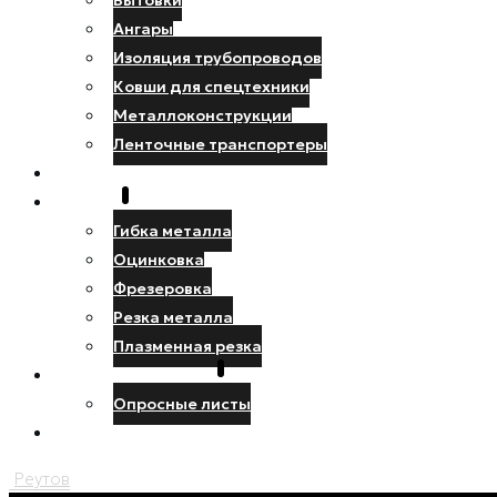
Бытовки
Ангары
Изоляция трубопроводов
Ковши для спецтехники
Металлоконструкции
Ленточные транспортеры
НАШИ РАБОТЫ
УСЛУГИ
Гибка металла
Оцинковка
Фрезеровка
Резка металла
Плазменная резка
ПРОЕКТИРОВЩИКУ
Опросные листы
КОНТАКТЫ
Реутов