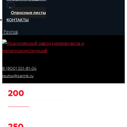
Опросные листы
КОНТАКТЫ
Реутов
8 (800) 551-81-04
reutov@zarmk.ru
200
позиций
КАТАЛОГ
250