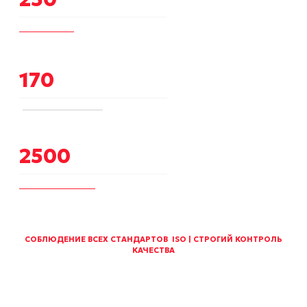
проектов сдано
ПРОЕКТЫ
170
городов
ВЫБРАТЬ ГОРОД
2500
тонн отгружено
О КОМПАНИИ
СОБЛЮДЕНИЕ ВСЕХ СТАНДАРТОВ ISO | СТРОГИЙ КОНТРОЛЬ
КАЧЕСТВА
Проектируем и производим
РЕЗЕРВУАРЫ И МЕТАЛЛОКОНСТРУКЦИИ